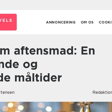
VELS
ANNONCERING
OM OS
COOKI
unde og
e måltider
rtensen
Redaktio