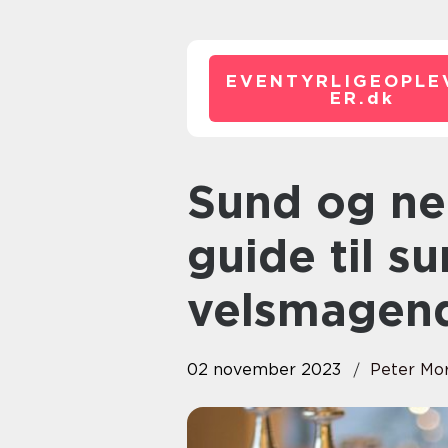
EVENTYRLIGEOPLE
ER.
dk
Sund og nem aftensmad: En
guide til s
velsmagend
02 november 2023
Peter Mo