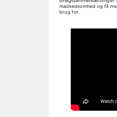
smagssammensætninger. D
madkedsomhed og få mest 
brug for.