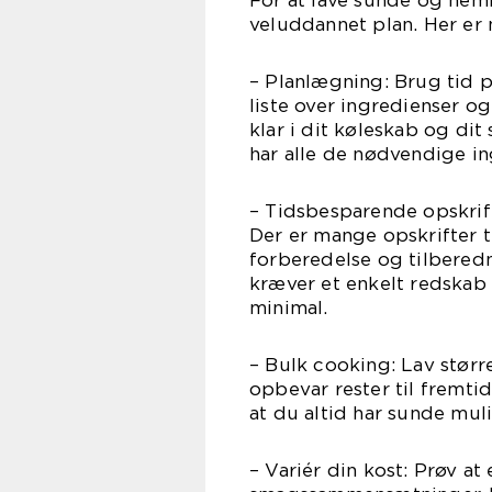
For at lave sunde og nemm
veluddannet plan. Her er 
– Planlægning: Brug tid p
liste over ingredienser og
klar i dit køleskab og dit
har alle de nødvendige in
– Tidsbesparende opskrift
Der er mange opskrifter 
forberedelse og tilberedn
kræver et enkelt redskab 
minimal.
– Bulk cooking: Lav størr
opbevar rester til fremtid
at du altid har sunde mul
– Variér din kost: Prøv a