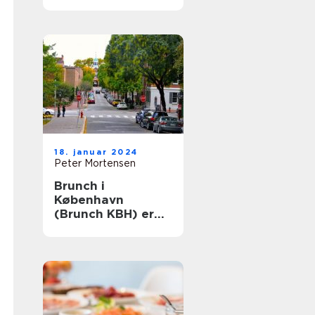
Århus: En historisk
rejse
18. januar 2024
Peter Mortensen
Brunch i
København
(Brunch KBH) er
en populær
madoplevelse, der
tiltaler mange
mennesker i
hovedstaden