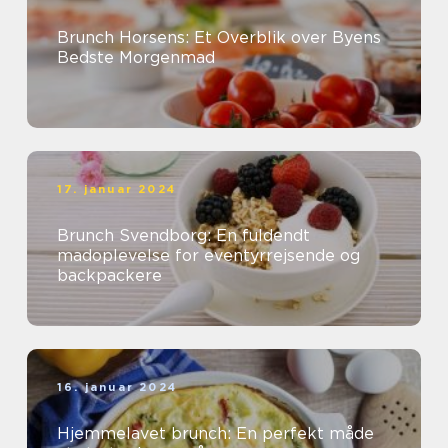
Brunch Horsens: Et Overblik over Byens
Bedste Morgenmad
17. januar 2024
Brunch Svendborg: En fuldendt
madoplevelse for eventyrrejsende og
backpackere
16. januar 2024
Hjemmelavet brunch: En perfekt måde