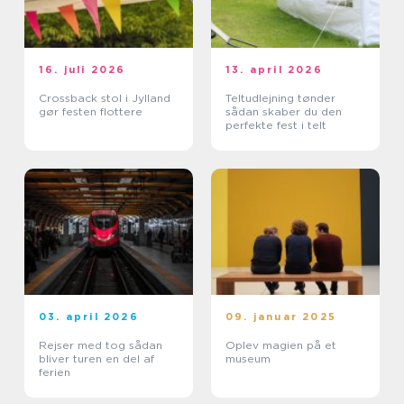
16. juli 2026
13. april 2026
Crossback stol i Jylland
Teltudlejning tønder
gør festen flottere
sådan skaber du den
perfekte fest i telt
03. april 2026
09. januar 2025
Rejser med tog sådan
Oplev magien på et
bliver turen en del af
museum
ferien