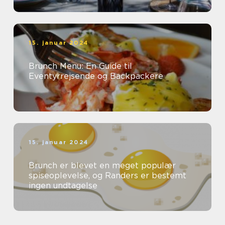
15. januar 2024
Brunch Menu: En Guide til
Eventyrrejsende og Backpackere
15. januar 2024
Brunch er blevet en meget populær
spiseoplevelse, og Randers er bestemt
ingen undtagelse