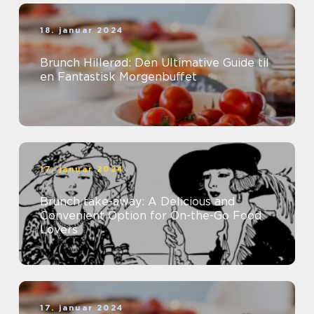
18. januar 2024
Brunch Hillerød: Den Ultimative Guide til
en Fantastisk Morgenbuffet
17. januar 2024
Brunch take-away: A Delicious and
Convenient Option for On-the-Go Food
Lovers
17. januar 2024