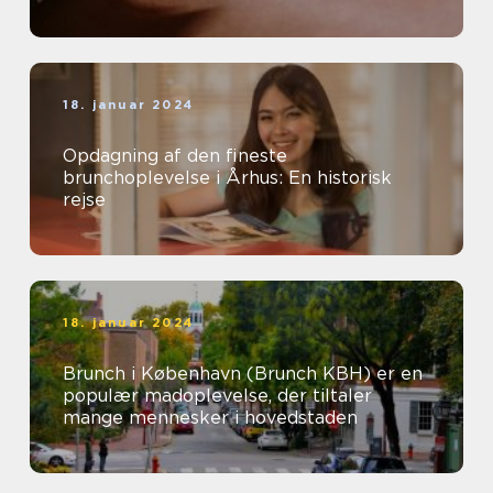
18. januar 2024
Opdagning af den fineste
brunchoplevelse i Århus: En historisk
rejse
18. januar 2024
Brunch i København (Brunch KBH) er en
populær madoplevelse, der tiltaler
mange mennesker i hovedstaden