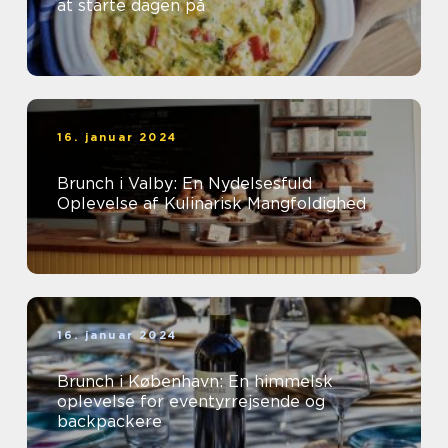
at starte dagen på
16. januar 2024
Brunch i Valby: En Nydelsesfuld
Oplevelse af Kulinarisk Mangfoldighed
16. januar 2024
Brunch i København: En himmelsk
oplevelse for eventyrrejsende og
backpackere