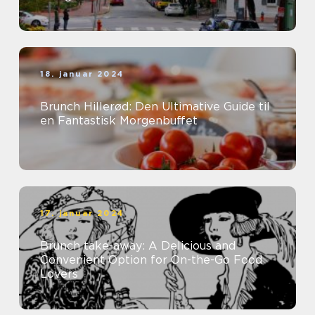
18. januar 2024
Brunch Hillerød: Den Ultimative Guide til
en Fantastisk Morgenbuffet
17. januar 2024
Brunch take-away: A Delicious and
Convenient Option for On-the-Go Food
Lovers