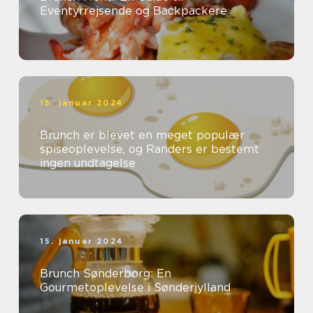
Eventyrrejsende og Backpackere
15. januar 2024
Brunch er blevet en meget populær
spiseoplevelse, og Randers er bestemt
ingen undtagelse
15. januar 2024
Brunch Sønderborg: En
Gourmetoplevelse i Sønderjylland