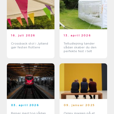
16. juli 2026
13. april 2026
Crossback stol i Jylland
Teltudlejning tønder
gør festen flottere
sådan skaber du den
perfekte fest i telt
03. april 2026
09. januar 2025
Rejser med tog sådan
Oplev magien på et