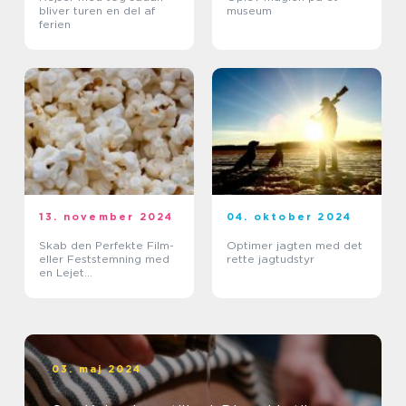
bliver turen en del af
museum
ferien
13. november 2024
04. oktober 2024
Skab den Perfekte Film-
Optimer jagten med det
eller Feststemning med
rette jagtudstyr
en Lejet
Popcornmaskine
03. maj 2024