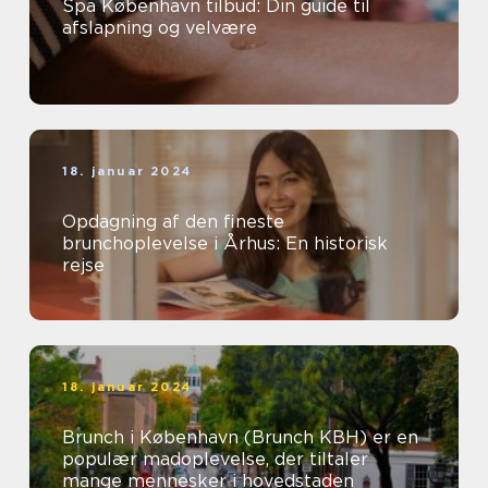
Spa København tilbud: Din guide til
afslapning og velvære
18. januar 2024
Opdagning af den fineste
brunchoplevelse i Århus: En historisk
rejse
18. januar 2024
Brunch i København (Brunch KBH) er en
populær madoplevelse, der tiltaler
mange mennesker i hovedstaden