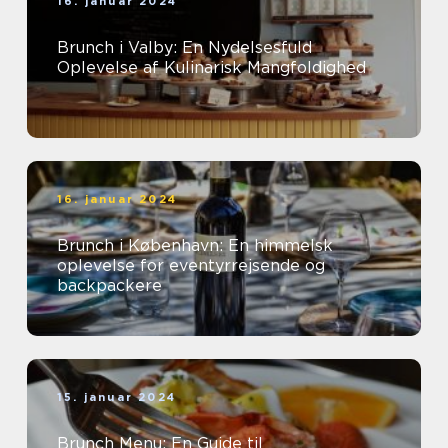
16. januar 2024
Brunch i Valby: En Nydelsesfuld
Oplevelse af Kulinarisk Mangfoldighed
16. januar 2024
Brunch i København: En himmelsk
oplevelse for eventyrrejsende og
backpackere
15. januar 2024
Brunch Menu: En Guide til