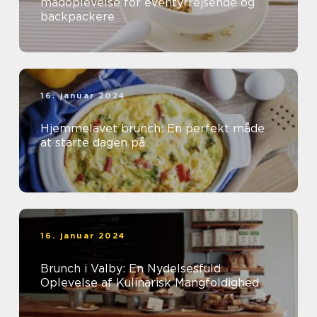
madoplevelse for eventyrrejsende og
backpackere
16. januar 2024
Hjemmelavet brunch: En perfekt måde
at starte dagen på
16. januar 2024
Brunch i Valby: En Nydelsesfuld
Oplevelse af Kulinarisk Mangfoldighed