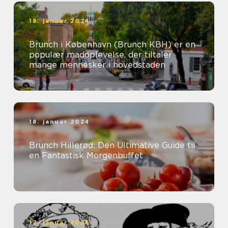
18. januar 2024
Brunch i København (Brunch KBH) er en
populær madoplevelse, der tiltaler
mange mennesker i hovedstaden
18. januar 2024
Brunch Hillerød: Den Ultimative Guide til
en Fantastisk Morgenbuffet
17. januar 2024