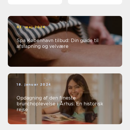
Popcornmaskine
03. maj 2024
Spa København tilbud: Din guide til
afslapning og velvære
18. januar 2024
Opdagning af den fineste
brunchoplevelse i Århus: En historisk
rejse