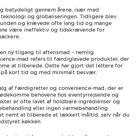
ig betydeligt gennem årene, især med
eknologi og globaliseringen. Tidligere blev
 bunden og krævede ofte lang tid og mange
unne være ineffektiv og tidskrævende for
packere.
en ny tilgang til aftensmad – nemlig
ence-mad refers til færdiglavede produkter, der
me at tilberede. Dette har gjort det lettere for
r på kort tid og med minimalt besvær.
alg af færdigretter og convenience-mad, der er
 imødekomme behovene hos eventyrrejsende og
ter er ofte lavet af holdbare ingredienser og
ebehandling eller ingen varmebehandling
t nemt at tilberede et lækkert måltid, selv når du
 udstyret køkken.