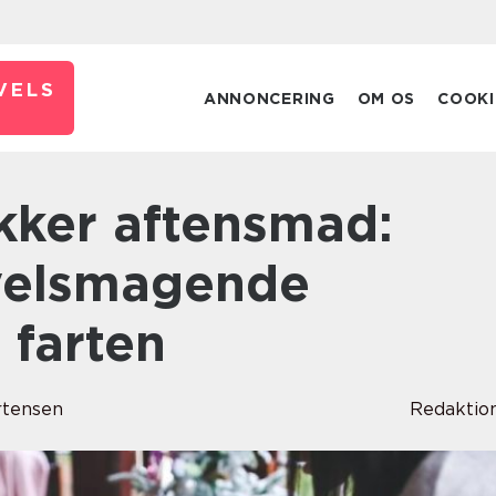
VELS
ANNONCERING
OM OS
COOKI
 velsmagende
 farten
rtensen
Redaktio