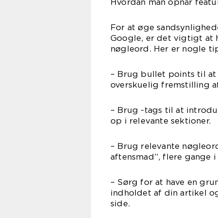
Hvordan man opnår featu
For at øge sandsynlighede
Google, er det vigtigt at
nøgleord. Her er nogle tip
– Brug bullet points til 
overskuelig fremstilling a
– Brug -tags til at introd
op i relevante sektioner.
– Brug relevante nøgleor
aftensmad”, flere gange i 
– Sørg for at have en gr
indholdet af din artikel o
side.