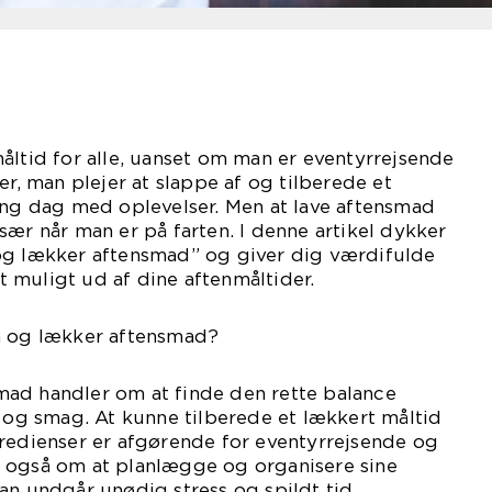
åltid for alle, uanset om man er eventyrrejsende
er, man plejer at slappe af og tilberede et
ang dag med oplevelser. Men at lave aftensmad
sær når man er på farten. I denne artikel dykker
og lækker aftensmad” og giver dig værdifulde
st muligt ud af dine aftenmåltider.
m og lækker aftensmad?
ad handler om at finde den rette balance
g smag. At kunne tilberede et lækkert måltid
gredienser er afgørende for eventyrrejsende og
 også om at planlægge og organisere sine
an undgår unødig stress og spildt tid.