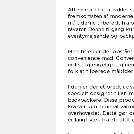
Aftensmad har udviklet s
fremkomsten af moderne t
måltiderne tilberedt fra
råvarer. Denne tilgang k
eventyrrejsende og back
Med tiden er der opstået 
convenience-mad. Conveni
er lettilgængelige og nem
folk at tilberede måltide
I dag er der et bredt udv
specielt designet til at
backpackere. Disse produk
kræver kun minimal varm
overhovedet. Dette gør de
er langt væk fra et fuldt