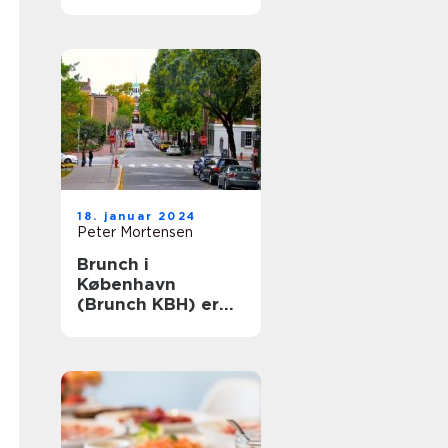
Århus: En historisk
rejse
18. januar 2024
Peter Mortensen
Brunch i
København
(Brunch KBH) er
en populær
madoplevelse, der
tiltaler mange
mennesker i
hovedstaden