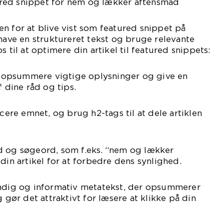
red snippet for nem og lækker aftensmad
n for at blive vist som featured snippet på
 have en struktureret tekst og bruge relevante
s til at optimere din artikel til featured snippets:
at opsummere vigtige oplysninger og give en
f dine råd og tips.
ucere emnet, og brug h2-tags til at dele artiklen
d og søgeord, som f.eks. “nem og lækker
din artikel for at forbedre dens synlighed.
undig og informativ metatekst, der opsummerer
g gør det attraktivt for læsere at klikke på din