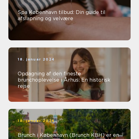
Spa København tilbud: Din guide til
afslapning og velvære
18. januar 2024
Opdagning af den fineste
brunchoplevelse i Århus: En historisk
rejse
18. januar 2024
Brunch i København (Brunch KBH) er en