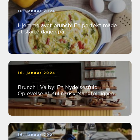
16. januar 2024
Hjemmelavet brunch: En perfekt måde
at starte dagen på
16. januar 2024
Brunch i Valby: En Nydelsesfuld
Oplevelse af Kulinarisk Mangfoldighed
16. januar 2024