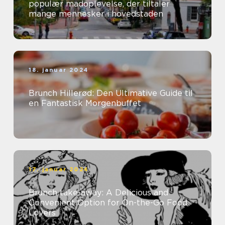
populær madoplevelse, der tiltaler
mange mennesker i hovedstaden
18. januar 2024
Brunch Hillerød: Den Ultimative Guide til
en Fantastisk Morgenbuffet
17. januar 2024
Brunch take-away: A Delicious and
Convenient Option for On-the-Go Food
Lovers