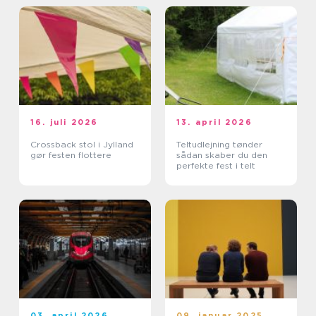
16. juli 2026
13. april 2026
Crossback stol i Jylland
Teltudlejning tønder
gør festen flottere
sådan skaber du den
perfekte fest i telt
03. april 2026
09. januar 2025