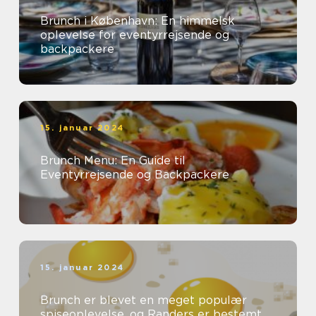
Brunch i København: En himmelsk
oplevelse for eventyrrejsende og
backpackere
15. januar 2024
Brunch Menu: En Guide til
Eventyrrejsende og Backpackere
15. januar 2024
Brunch er blevet en meget populær
spiseoplevelse, og Randers er bestemt