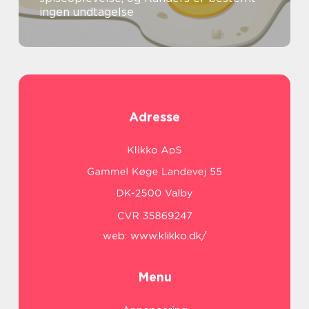
ingen undtagelse
Adresse
web:
www.klikko.dk/
Menu