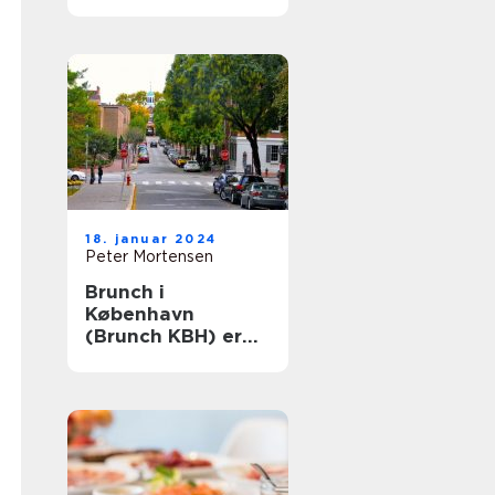
Århus: En historisk
rejse
18. januar 2024
Peter Mortensen
Brunch i
København
(Brunch KBH) er
en populær
madoplevelse, der
tiltaler mange
mennesker i
hovedstaden