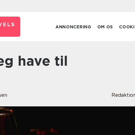
VELS
ANNONCERING
OM OS
COOKI
sen
Redaktio