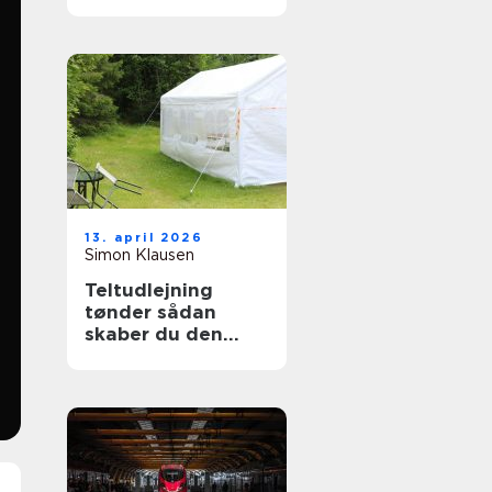
13. april 2026
Simon Klausen
Teltudlejning
tønder sådan
skaber du den
perfekte fest i telt