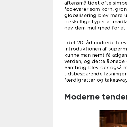
aftensmåltidet ofte simpe
fødevarer som korn, grøn
globalisering blev mere 
forskellige typer af mad
gav dem mulighed for at
I det 20. århundrede ble
introduktionen af super
kunne man nemt få adgang 
verden, og dette åbnede 
Samtidig blev der også 
tidsbesparende løsninger,
færdigretter og takeaway
Moderne tende