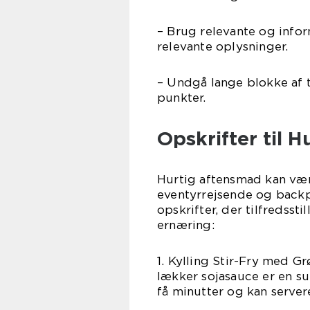
– Brug relevante og infor
relevante oplysninger.
– Undgå lange blokke af t
punkter.
Opskrifter til 
Hurtig aftensmad kan vær
eventyrrejsende og back
opskrifter, der tilfredss
ernæring:
1. Kylling Stir-Fry med G
lækker sojasauce er en s
få minutter og kan servere