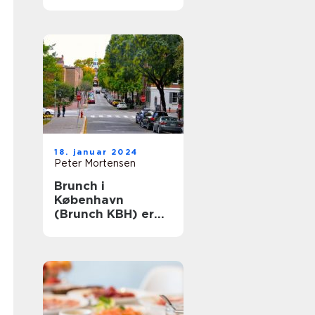
Århus: En historisk
rejse
18. januar 2024
Peter Mortensen
Brunch i
København
(Brunch KBH) er
en populær
madoplevelse, der
tiltaler mange
mennesker i
hovedstaden