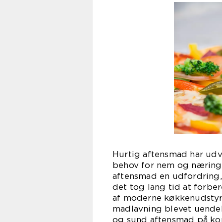
Hurtig aftensmad har udvi
behov for nem og nærings
aftensmad en udfordring, 
det tog lang tid at forb
af moderne køkkenudstyr 
madlavning blevet uendel
og sund aftensmad på kor