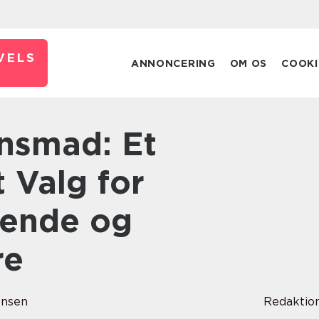
VELS
ANNONCERING
OM OS
COOKI
 Valg for
sende og
re
ensen
Redaktio