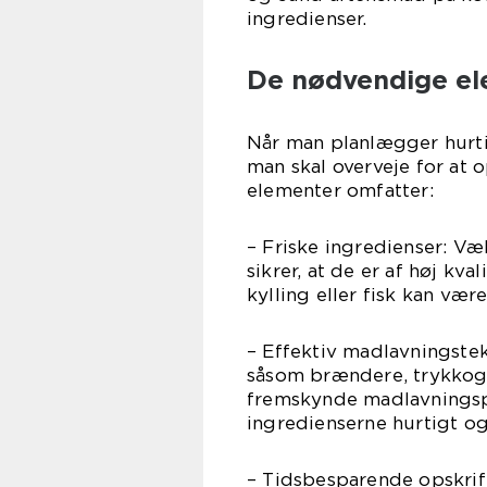
ingredienser.
De nødvendige el
Når man planlægger hurti
man skal overveje for at 
elementer omfatter:
– Friske ingredienser: Væ
sikrer, at de er af høj kv
kylling eller fisk kan vær
– Effektiv madlavningstek
såsom brændere, trykkoge
fremskynde madlavningsp
ingredienserne hurtigt og
– Tidsbesparende opskrift