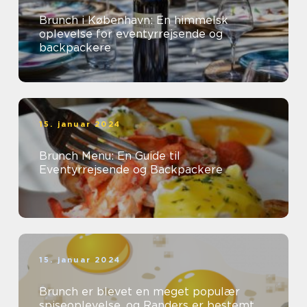
Brunch i København: En himmelsk
oplevelse for eventyrrejsende og
backpackere
15. januar 2024
Brunch Menu: En Guide til
Eventyrrejsende og Backpackere
15. januar 2024
Brunch er blevet en meget populær
spiseoplevelse, og Randers er bestemt