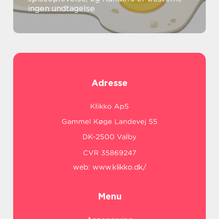
ingen undtagelse
Adresse
web:
www.klikko.dk/
Menu