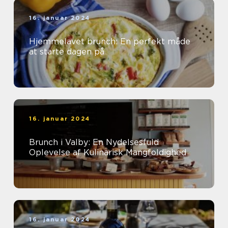
16. januar 2024
Hjemmelavet brunch: En perfekt måde
at starte dagen på
16. januar 2024
Brunch i Valby: En Nydelsesfuld
Oplevelse af Kulinarisk Mangfoldighed
16. januar 2024