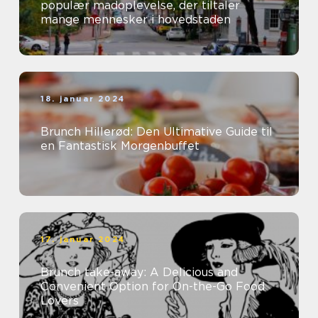
populær madoplevelse, der tiltaler
mange mennesker i hovedstaden
18. januar 2024
Brunch Hillerød: Den Ultimative Guide til
en Fantastisk Morgenbuffet
17. januar 2024
Brunch take-away: A Delicious and
Convenient Option for On-the-Go Food
Lovers