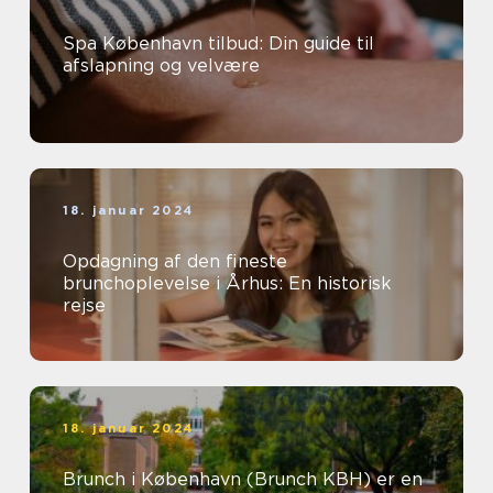
Spa København tilbud: Din guide til
afslapning og velvære
18. januar 2024
Opdagning af den fineste
brunchoplevelse i Århus: En historisk
rejse
18. januar 2024
Brunch i København (Brunch KBH) er en