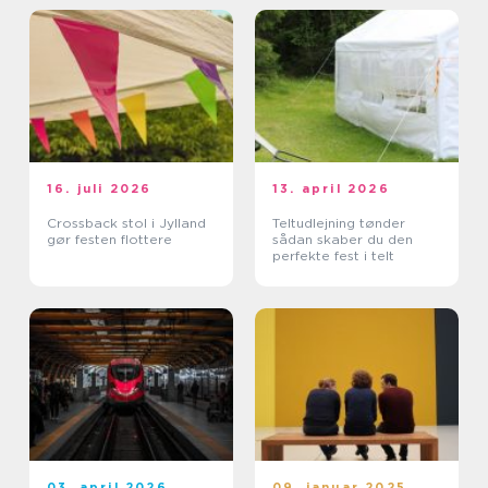
16. juli 2026
13. april 2026
Crossback stol i Jylland
Teltudlejning tønder
gør festen flottere
sådan skaber du den
perfekte fest i telt
03. april 2026
09. januar 2025