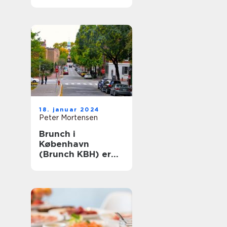
Århus: En historisk
rejse
18. januar 2024
Peter Mortensen
Brunch i
København
(Brunch KBH) er
en populær
madoplevelse, der
tiltaler mange
mennesker i
hovedstaden