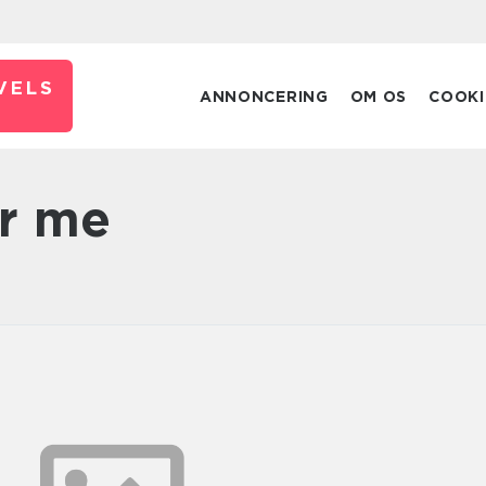
VELS
ANNONCERING
OM OS
COOKI
ar me