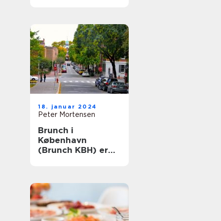
Århus: En historisk
rejse
18. januar 2024
Peter Mortensen
Brunch i
København
(Brunch KBH) er
en populær
madoplevelse, der
tiltaler mange
mennesker i
hovedstaden