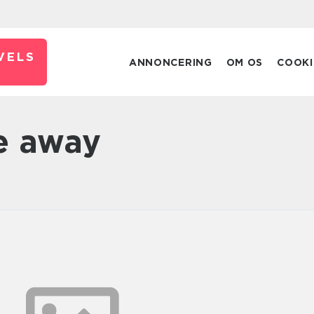
VELS
ANNONCERING
OM OS
COOKI
ke away