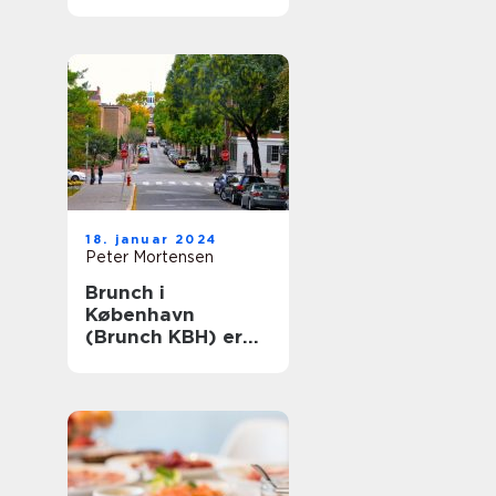
Århus: En historisk
rejse
18. januar 2024
Peter Mortensen
Brunch i
København
(Brunch KBH) er
en populær
madoplevelse, der
tiltaler mange
mennesker i
hovedstaden