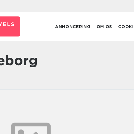
VELS
ANNONCERING
OM OS
COOKI
keborg