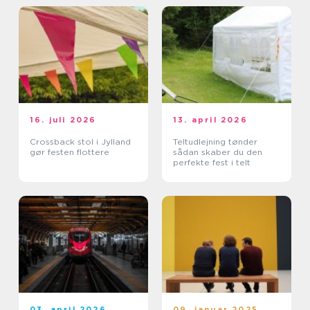
16. juli 2026
13. april 2026
Crossback stol i Jylland
Teltudlejning tønder
gør festen flottere
sådan skaber du den
perfekte fest i telt
03. april 2026
09. januar 2025