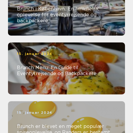
Brunch i København: En himmelsk
oplevelse for eventyrrejsende og
backpackere
15. januar 2024
Brunch Menu: En Guide til
Eventyrrejsende og Backpackere
15. januar 2024
Brunch er blevet en meget populær
spiseoplevelse, og Randers er bestemt