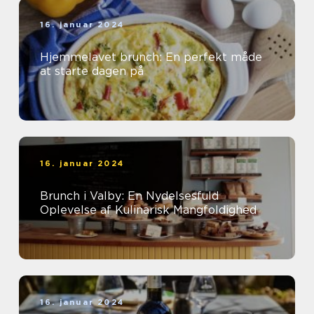
16. januar 2024
Hjemmelavet brunch: En perfekt måde
at starte dagen på
16. januar 2024
Brunch i Valby: En Nydelsesfuld
Oplevelse af Kulinarisk Mangfoldighed
16. januar 2024