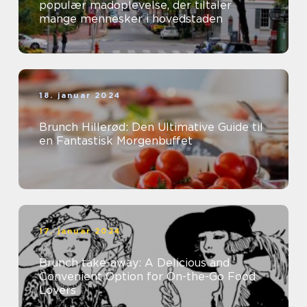
populær madoplevelse, der tiltaler
mange mennesker i hovedstaden
18. januar 2024
Brunch Hillerød: Den Ultimative Guide til
en Fantastisk Morgenbuffet
17. januar 2024
Brunch take-away: A Delicious and
Convenient Option for On-the-Go Food
Lovers