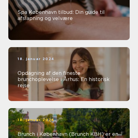
Spa København tilbud: Din guide til
afslapning og velvære
18. januar 2024
Opdagning af den fineste
brunchoplevelse i Århus: En historisk
rejse
18. januar 2024
Brunch i København (Brunch KBH) er en