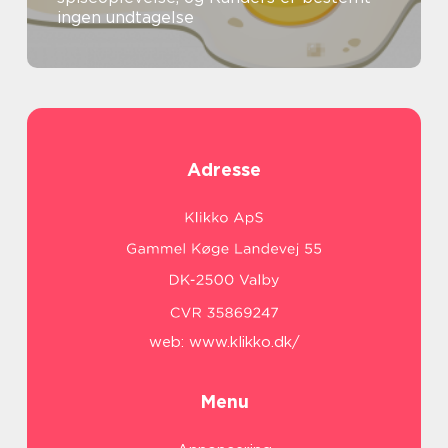
ingen undtagelse
Adresse
web:
www.klikko.dk/
Menu