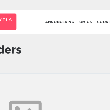
VELS
ANNONCERING
OM OS
COOKI
ders