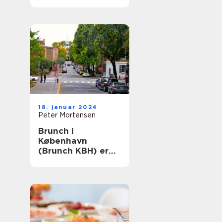
Århus: En historisk
rejse
18. januar 2024
Peter Mortensen
Brunch i
København
(Brunch KBH) er
en populær
madoplevelse, der
tiltaler mange
mennesker i
hovedstaden