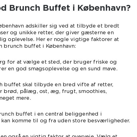
d Brunch Buffet i København?
benhavn adskiller sig ved at tilbyde et bredt
nser og unikke retter, der giver gæsterne en
g oplevelse. Her er nogle vigtige faktorer at
en brunch buffet i København:
rg for at vælge et sted, der bruger friske og
ikrer en god smagsoplevelse og en sund mave.
 buffet skal tilbyde en bred vifte af retter,
r brød, pålæg, ost, æg, frugt, smoothies,
meget mere.
runch buffet i en central beliggenhed i
kan komme til og fra uden store besværligheder.
isen også en vigtig faktor at overveje. Vælg et