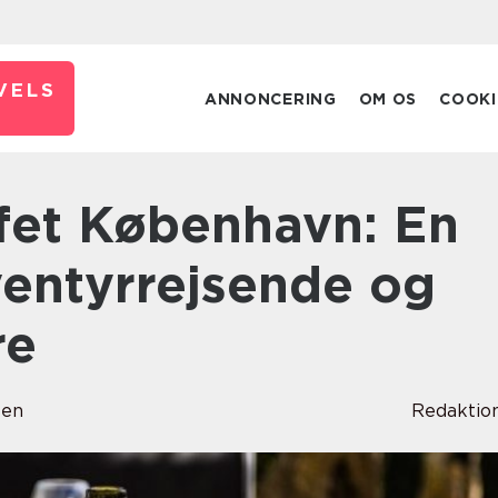
VELS
ANNONCERING
OM OS
COOKI
ventyrrejsende og
re
sen
Redaktio