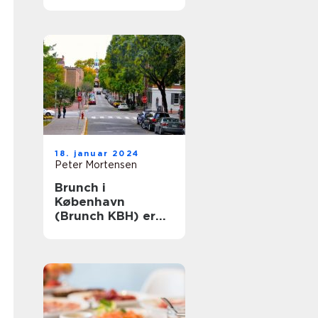
Århus: En historisk
rejse
18. januar 2024
Peter Mortensen
Brunch i
København
(Brunch KBH) er
en populær
madoplevelse, der
tiltaler mange
mennesker i
hovedstaden