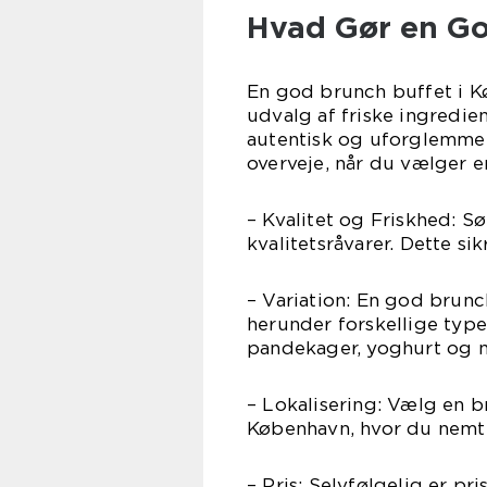
Hvad Gør en Go
En god brunch buffet i Kø
udvalg af friske ingredie
autentisk og uforglemmeli
overveje, når du vælger 
– Kvalitet og Friskhed: Sø
kvalitetsråvarer. Dette s
– Variation: En god brunch
herunder forskellige type
pandekager, yoghurt og 
– Lokalisering: Vælg en b
København, hvor du nemt 
– Pris: Selvfølgelig er pr