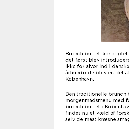
Brunch buffet-konceptet h
det først blev introducer
ikke for alvor ind i dansk
århundrede blev en del af
København.
Den traditionelle brunch 
morgenmadsmenu med fors
brunch buffet i Københav
findes nu et væld af forske
selv de mest kræsne sma