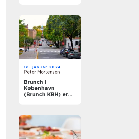
Århus: En historisk
rejse
18. januar 2024
Peter Mortensen
Brunch i
København
(Brunch KBH) er
en populær
madoplevelse, der
tiltaler mange
mennesker i
hovedstaden