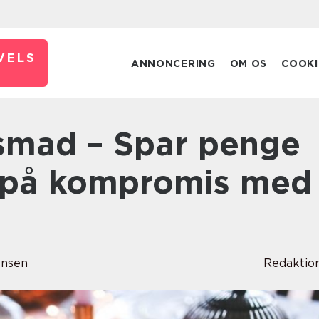
VELS
ANNONCERING
OM OS
COOKI
 på kompromis med
ensen
Redaktio