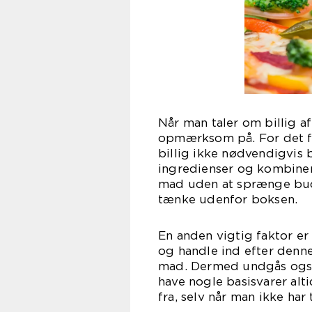
Når man taler om billig a
opmærksom på. For det fø
billig ikke nødvendigvis 
ingredienser og kombine
mad uden at sprænge bud
tænke udenfor boksen.
En anden vigtig faktor e
og handle ind efter denn
mad. Dermed undgås også 
have nogle basisvarer alt
fra, selv når man ikke har