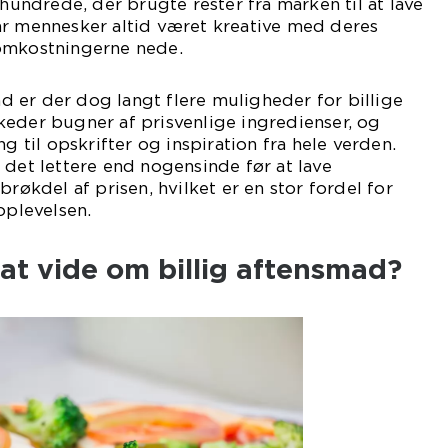
rhundrede, der brugte rester fra marken til at lave
ar mennesker altid været kreative med deres
omkostningerne nede.
 er der dog langt flere muligheder for billige
keder bugner af prisvenlige ingredienser, og
ng til opskrifter og inspiration fra hele verden.
 det lettere end nogensinde før at lave
brøkdel af prisen, hvilket er en stor fordel for
plevelsen.
 at vide om billig aftensmad?