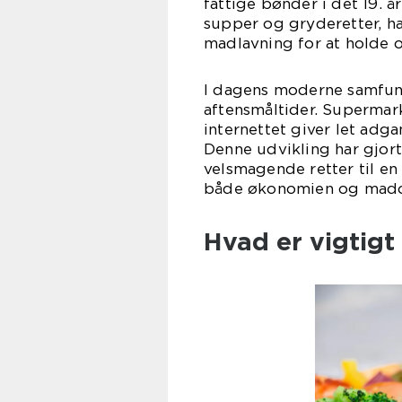
fattige bønder i det 19. å
supper og gryderetter, h
madlavning for at holde 
I dagens moderne samfund
aftensmåltider. Supermar
internettet giver let adga
Denne udvikling har gjort
velsmagende retter til en 
både økonomien og mado
Hvad er vigtigt