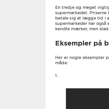
En tredje og meget vigti
supermarkedet. Priserne k
betale sig at lægge tid i
supermarkeder har også e
kendte mærker, men stadi
Eksempler på bi
Her er nogle eksempler på
måde:
1.