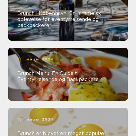
Brunch i København: En himmelsk
oplevelse for eventyrrejsende og
backpackere
15. januar 2024
Brunch Menu: En Guide til
Eventyrrejsende og Backpackere
15. januar 2024
Brunch er blevet en meget populær