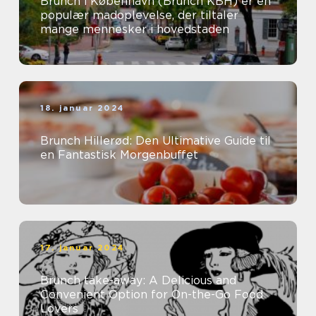
Brunch i København (Brunch KBH) er en
populær madoplevelse, der tiltaler
mange mennesker i hovedstaden
18. januar 2024
Brunch Hillerød: Den Ultimative Guide til
en Fantastisk Morgenbuffet
17. januar 2024
Brunch take-away: A Delicious and
Convenient Option for On-the-Go Food
Lovers