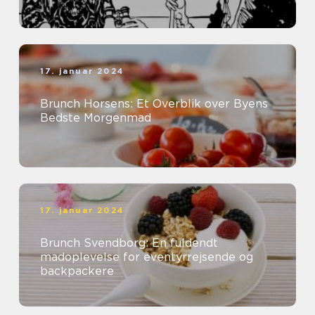
17. januar 2024
Brunch Horsens: Et Overblik over Byens
Bedste Morgenmad
17. januar 2024
Brunch Svendborg: En fuldendt
madoplevelse for eventyrrejsende og
backpackere