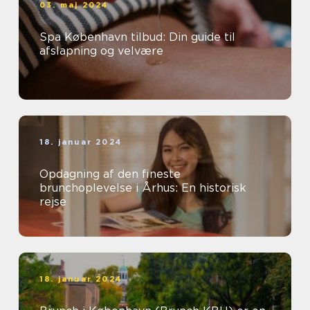
03. maj 2024
Spa København tilbud: Din guide til
afslapning og velvære
18. januar 2024
Opdagning af den fineste
brunchoplevelse i Århus: En historisk
rejse
18. januar 2024