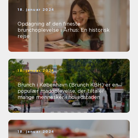
18. januar 2024
Opdagning af den fineste
brunchoplevelse i Århus: En historisk
rejse
18. januar 2024
Brunch i København (Brunch KBH) er en
populær madoplevelse, der tiltaler
mange mennesker i hovedstaden
18. januar 2024