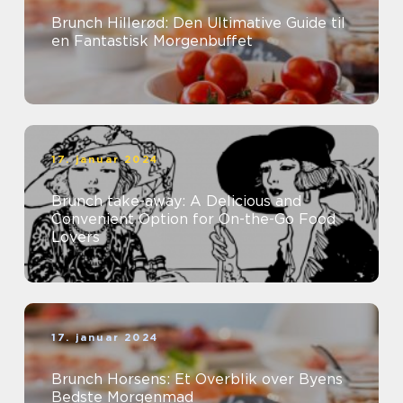
Brunch Hillerød: Den Ultimative Guide til
en Fantastisk Morgenbuffet
17. januar 2024
Brunch take-away: A Delicious and
Convenient Option for On-the-Go Food
Lovers
17. januar 2024
Brunch Horsens: Et Overblik over Byens
Bedste Morgenmad