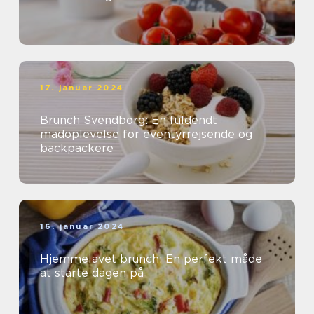
17. januar 2024
Brunch Svendborg: En fuldendt
madoplevelse for eventyrrejsende og
backpackere
16. januar 2024
Hjemmelavet brunch: En perfekt måde
at starte dagen på