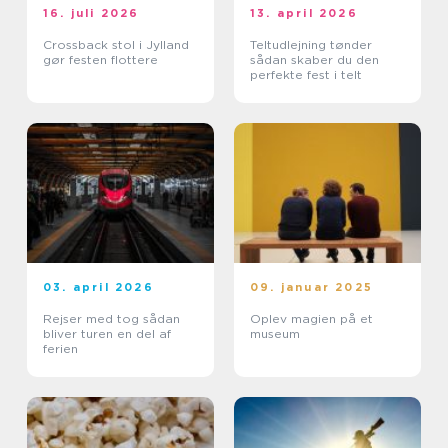
16. juli 2026
13. april 2026
Crossback stol i Jylland
Teltudlejning tønder
gør festen flottere
sådan skaber du den
perfekte fest i telt
03. april 2026
09. januar 2025
Rejser med tog sådan
Oplev magien på et
bliver turen en del af
museum
ferien