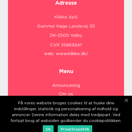
Adresse
web:
www.klikko.dk/
Menu
Annoncering
Om os
Cookies
På vores website bruges cookies til at huske dine
indstillinger, statistik og personalisering af indhold og
Kontakt os
annoncer. Denne information deles med tredjepart. Ved
Sitemap
fortsat brug af websiden godkender du cookiepolitikken.
Ok
Privatlivspolitik