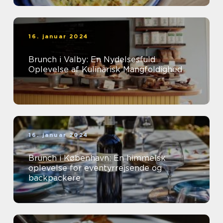
16. januar 2024
Brunch i Valby: En Nydelsesfuld
Oplevelse af Kulinarisk Mangfoldighed
16. januar 2024
Brunch i København: En himmelsk
oplevelse for eventyrrejsende og
backpackere