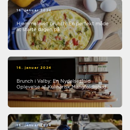
16. januar 2024
Hjemmelavet brunch: En perfekt måde
at starte dagen på
16. januar 2024
Brunch i Valby: En Nydelsesfuld
Oplevelse af Kulinarisk Mangfoldighed
16. januar 2024