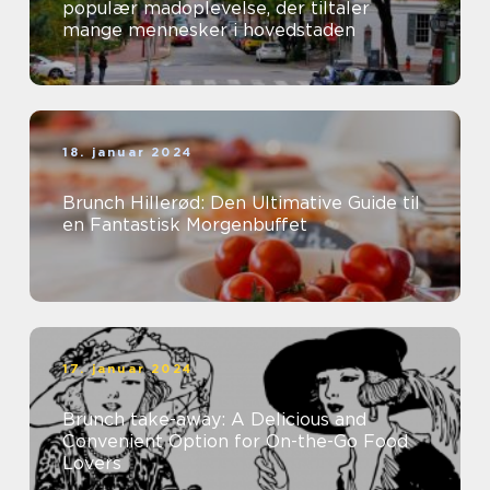
populær madoplevelse, der tiltaler
mange mennesker i hovedstaden
18. januar 2024
Brunch Hillerød: Den Ultimative Guide til
en Fantastisk Morgenbuffet
17. januar 2024
Brunch take-away: A Delicious and
Convenient Option for On-the-Go Food
Lovers