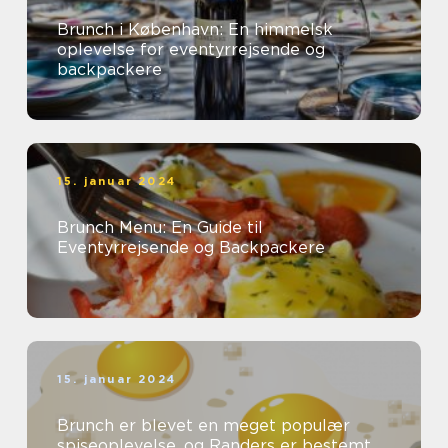
Brunch i København: En himmelsk
oplevelse for eventyrrejsende og
backpackere
15. januar 2024
Brunch Menu: En Guide til
Eventyrrejsende og Backpackere
15. januar 2024
Brunch er blevet en meget populær
spiseoplevelse, og Randers er bestemt