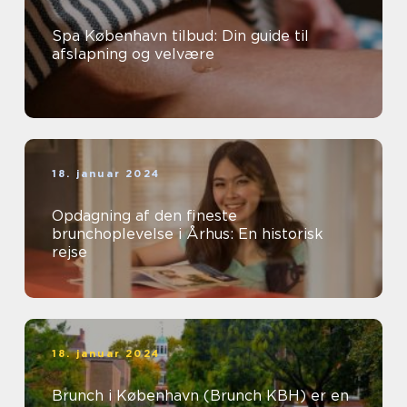
Spa København tilbud: Din guide til
afslapning og velvære
18. januar 2024
Opdagning af den fineste
brunchoplevelse i Århus: En historisk
rejse
18. januar 2024
Brunch i København (Brunch KBH) er en