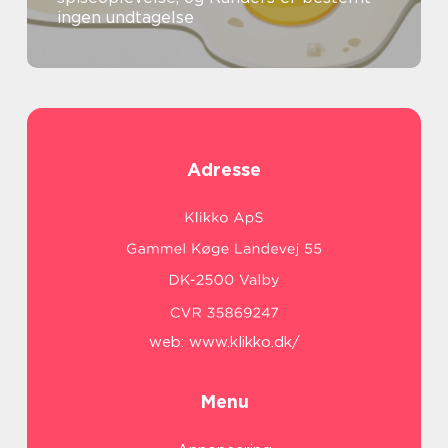
ingen undtagelse
Adresse
web:
www.klikko.dk/
Menu