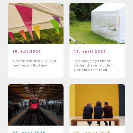
16. juli 2026
13. april 2026
Crossback stol i Jylland
Teltudlejning tønder
gør festen flottere
sådan skaber du den
perfekte fest i telt
03. april 2026
09. januar 2025